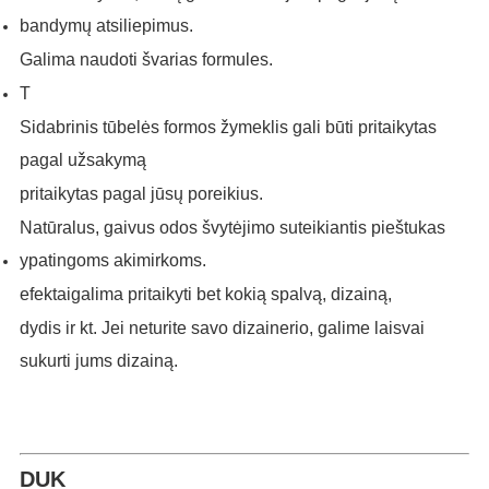
bandymų atsiliepimus.
Galima naudoti švarias formules.
T
Sidabrinis tūbelės formos žymeklis gali būti pritaikytas
pagal užsakymą
pritaikytas pagal jūsų poreikius.
Natūralus, gaivus odos švytėjimo suteikiantis pieštukas
ypatingoms akimirkoms.
efektai
galima pritaikyti bet kokią spalvą, dizainą,
dydis ir kt. Jei neturite savo dizainerio, galime laisvai
sukurti jums dizainą.
DUK