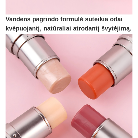
Vandens pagrindo formulė suteikia odai
kvėpuojantį, natūraliai atrodantį švytėjimą.