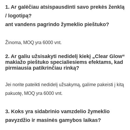
1. Ar galėčiau atsispausdinti savo prekės ženklą
/ logotipą?
ant vandens pagrindo žymeklio pieštuko?
Žinoma, MOQ yra 6000 vnt.
2. Ar galiu užsisakyti nedidelį kiekį „Clear Glow“
makiažo pieštuko specialiesiems efektams, kad
pirmiausia patikrinčiau rinką?
Jei norite pateikti nedidelį užsakymą, galime pakeisti į kitą
pakuotę, MOQ yra 6000 vnt.
3. Koks yra sidabrinio vamzdelio žymeklio
pavyzdžio ir masinės gamybos laikas?