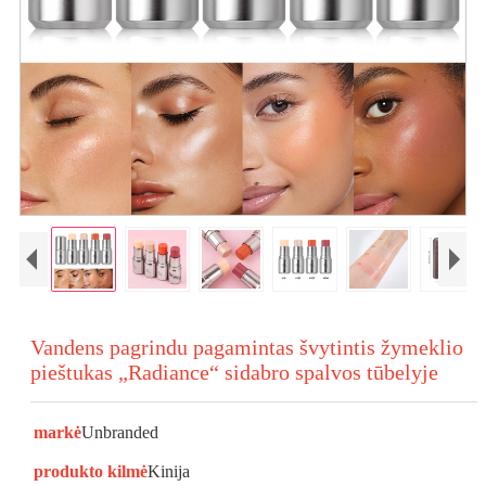
Vandens pagrindu pagamintas švytintis žymeklio
pieštukas „Radiance“ sidabro spalvos tūbelyje
markė
Unbranded
produkto kilmė
Kinija