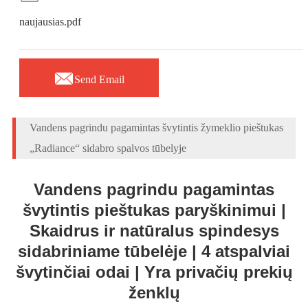
naujausias.pdf

Send Email
Vandens pagrindu pagamintas švytintis žymeklio pieštukas
„Radiance“ sidabro spalvos tūbelyje
Vandens pagrindu pagamintas
švytintis pieštukas paryškinimui |
Skaidrus ir natūralus spindesys
sidabriniame tūbelėje | 4 atspalviai
švytinčiai odai | Yra privačių prekių
ženklų