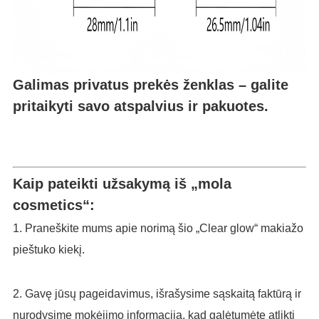
Galimas privatus prekės ženklas – galite
pritaikyti savo atspalvius ir pakuotes.
Kaip pateikti užsakymą iš „mola
cosmetics“:
1. Praneškite mums apie norimą šio „Clear glow“ makiažo
pieštuko kiekį.
2. Gavę jūsų pageidavimus, išrašysime sąskaitą faktūrą ir
nurodysime mokėjimo informaciją, kad galėtumėte atlikti