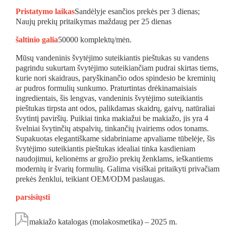
Pristatymo laikas
Sandėlyje esančios prekės per 3 dienas;
Naujų prekių pritaikymas maždaug per 25 dienas
šaltinio galia
50000 komplektų/mėn.
Mūsų vandeninis švytėjimo suteikiantis pieštukas su vandens
pagrindu sukurtam švytėjimo suteikiančiam pudrai skirtas tiems,
kurie nori skaidraus, paryškinančio odos spindesio be kreminių
ar pudros formulių sunkumo. Praturtintas drėkinamaisiais
ingredientais, šis lengvas, vandeninis švytėjimo suteikiantis
pieštukas tirpsta ant odos, palikdamas skaidrų, gaivų, natūraliai
švytintį paviršių. Puikiai tinka makiažui be makiažo, jis yra 4
švelniai švytinčių atspalvių, tinkančių įvairiems odos tonams.
Supakuotas elegantiškame sidabriniame apvaliame tūbelėje, šis
švytėjimo suteikiantis pieštukas idealiai tinka kasdieniam
naudojimui, kelionėms ar grožio prekių ženklams, ieškantiems
modernių ir švarių formulių. Galima visiškai pritaikyti privačiam
prekės ženklui, teikiant OEM/ODM paslaugas.
parsisiųsti

makiažo katalogas (molakosmetika) – 2025 m.