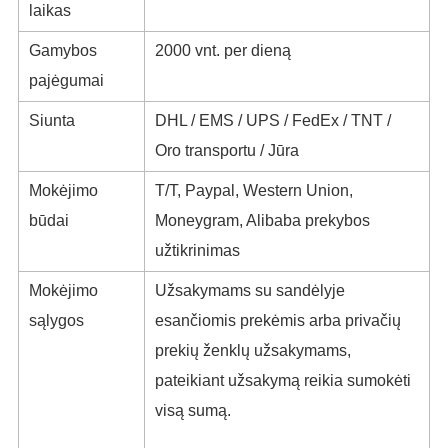
laikas
Gamybos
2000 vnt. per dieną
pajėgumai
Siunta
DHL / EMS / UPS / FedEx / TNT /
Oro transportu / Jūra
Mokėjimo
T/T, Paypal, Western Union,
būdai
Moneygram, Alibaba prekybos
užtikrinimas
Mokėjimo
Užsakymams su sandėlyje
sąlygos
esančiomis prekėmis arba privačių
prekių ženklų užsakymams,
pateikiant užsakymą reikia sumokėti
visą sumą.