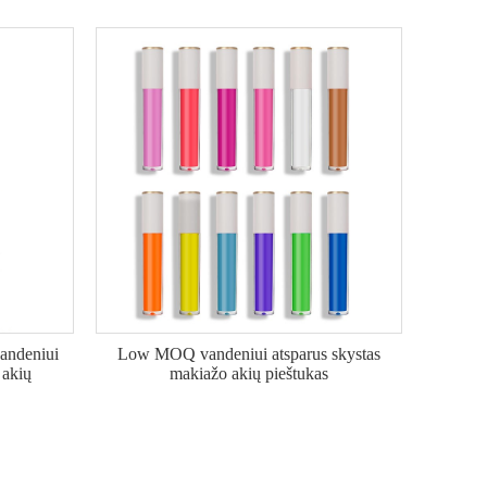
andeniui
Low MOQ vandeniui atsparus skystas
 akių
makiažo akių pieštukas