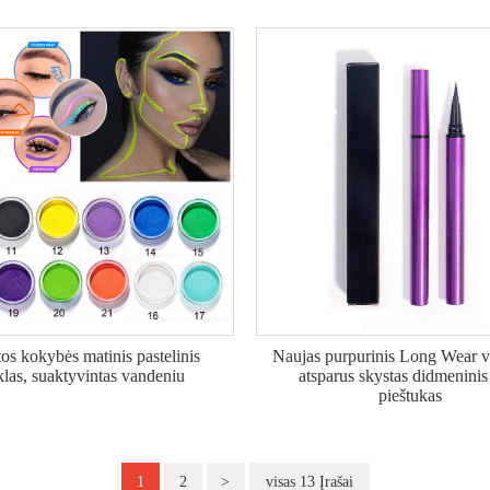
os kokybės matinis pastelinis
Naujas purpurinis Long Wear v
klas, suaktyvintas vandeniu
atsparus skystas didmeninis
pieštukas
1
2
>
visas 13 Įrašai