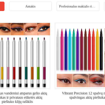
Antakis
Profesionalus makiažo rinkinys
as vandeniui atsparus gelio akių
Vibrant Precision 12 spalvų 
ukas ir privataus etiketės akių
spalvingas akių pieštuk
pieštuko klijų rašiklis