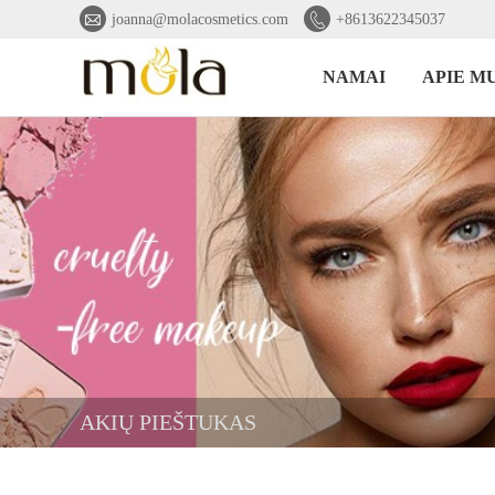


joanna@molacosmetics.com
+8613622345037
NAMAI
APIE M
AKIŲ PIEŠTUKAS