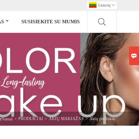
Lietuvių

AS
SUSISIEKITE SU MUMIS


>
PRODUKTAI
>
AKIŲ MAKIAŽAS
>
Akių pieštukas
Namai