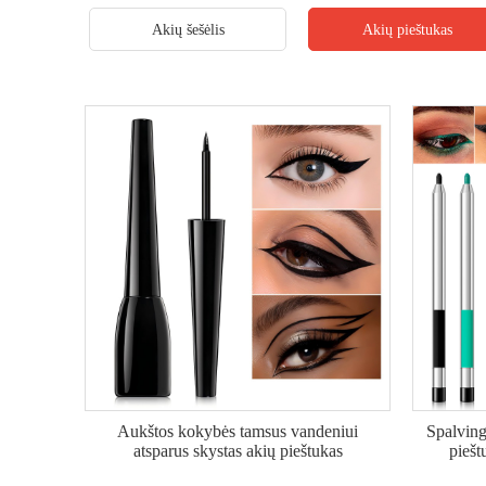
Akių šešėlis
Akių pieštukas
Aukštos kokybės tamsus vandeniui
Spalving
atsparus skystas akių pieštukas
piešt