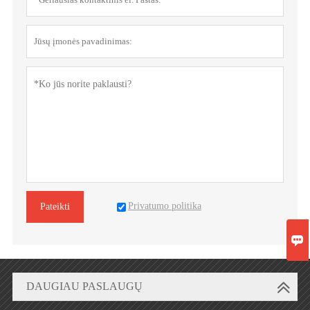
Privatumo politika
Pateikti

DAUGIAU PASLAUGŲ