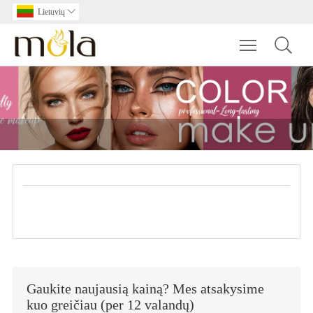
Lietuvių

Toggle main m
Gaukite naujausią kainą? Mes atsakysime
kuo greičiau (per 12 valandų)