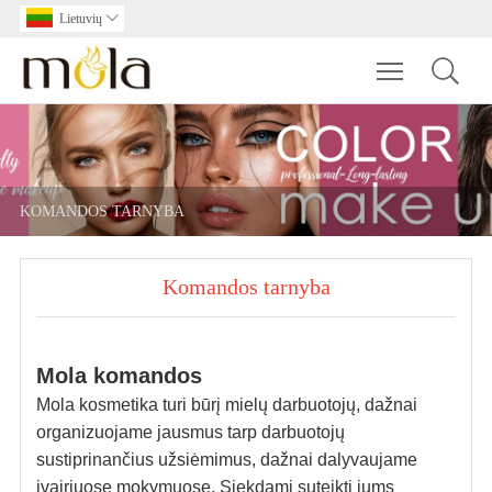
Lietuvių

Toggle main m
KOMANDOS TARNYBA
Komandos tarnyba
Mola komandos
Mola kosmetika turi būrį mielų darbuotojų, dažnai
organizuojame jausmus tarp darbuotojų
sustiprinančius užsiėmimus, dažnai dalyvaujame
įvairiuose mokymuose. Siekdami suteikti jums