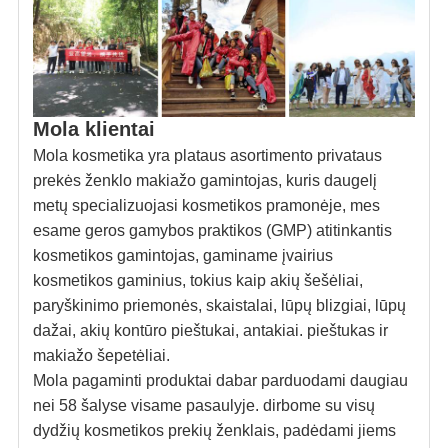
Mola klientai
Mola kosmetika yra plataus asortimento privataus
prekės ženklo makiažo gamintojas, kuris daugelį
metų specializuojasi kosmetikos pramonėje, mes
esame geros gamybos praktikos (GMP) atitinkantis
kosmetikos gamintojas, gaminame įvairius
kosmetikos gaminius, tokius kaip akių šešėliai,
paryškinimo priemonės, skaistalai, lūpų blizgiai, lūpų
dažai, akių kontūro pieštukai, antakiai. pieštukas ir
makiažo šepetėliai.
Mola pagaminti produktai dabar parduodami daugiau
nei 58 šalyse visame pasaulyje. dirbome su visų
dydžių kosmetikos prekių ženklais, padėdami jiems