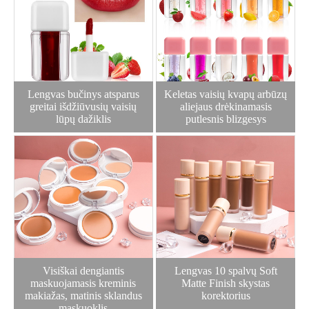
Lengvas bučinys atsparus
Keletas vaisių kvapų arbūzų
greitai išdžiūvusių vaisių
aliejaus drėkinamasis
lūpų dažiklis
putlesnis blizgesys
Visiškai dengiantis
Lengvas 10 spalvų Soft
maskuojamasis kreminis
Matte Finish skystas
makiažas, matinis sklandus
korektorius
maskuoklis