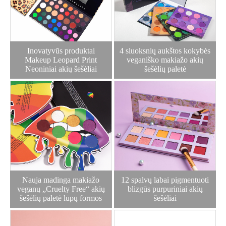
kuriame kokybė ir naujovės. Padidinkite savo prekės ženklą
naudodami mūsų patikimus OĮG & ODM sprendimai ir leiskite
MOLA Cosmetics žavesiui sužavėti jūsų klientus visame
pasaulyje.
Inovatyvūs produktai
4 sluoksnių aukštos kokybės
Makeup Leopard Print
veganiško makiažo akių
Neoniniai akių šešėliai
šešėlių paletė
Nauja madinga makiažo
12 spalvų labai pigmentuoti
veganų „Cruelty Free“ akių
blizgūs purpuriniai akių
šešėlių paletė lūpų formos
šešėliai