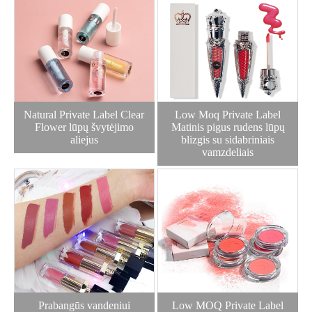
Natural Private Label Clear
Low Moq Private Label
Flower lūpų švytėjimo
Matinis pigus rudens lūpų
aliejus
blizgis su sidabriniais
vamzdeliais
Prabangūs vandeniui
Low MOQ Private Label