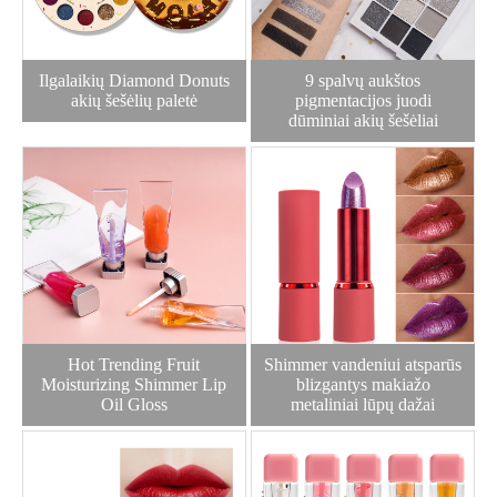
Ilgalaikių Diamond Donuts
9 spalvų aukštos
akių šešėlių paletė
pigmentacijos juodi
dūminiai akių šešėliai
Hot Trending Fruit
Shimmer vandeniui atsparūs
Moisturizing Shimmer Lip
blizgantys makiažo
Oil Gloss
metaliniai lūpų dažai