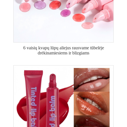
6 vaisių kvapų lūpų aliejus rausvame tūbelėje
drėkinamiesiems ir blizgiams