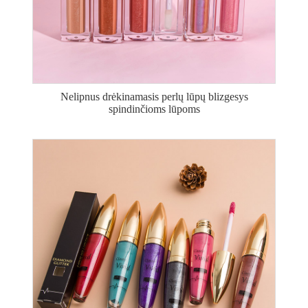
Nelipnus drėkinamasis perlų lūpų blizgesys
spindinčioms lūpoms