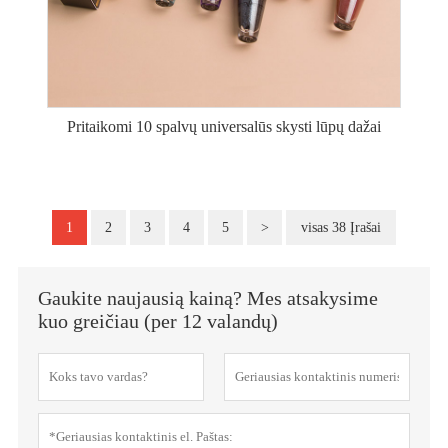
Pritaikomi 10 spalvų universalūs skysti lūpų dažai
1
2
3
4
5
>
visas 38 Įrašai
Gaukite naujausią kainą? Mes atsakysime
kuo greičiau (per 12 valandų)