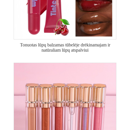
Tonuotas lūpų balzamas tūbelėje drėkinamajam ir
natūraliam lūpų atspalviui