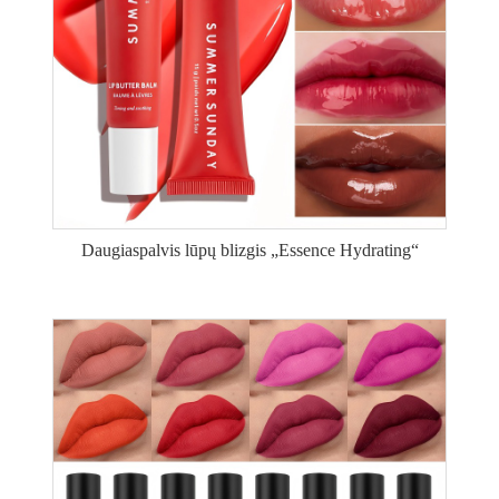
Daugiaspalvis lūpų blizgis „Essence Hydrating“