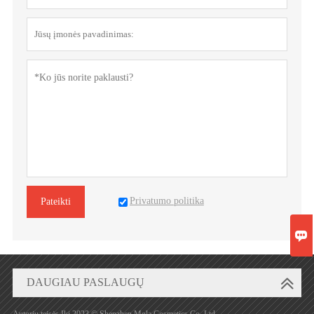
Privatumo politika
Pateikti

DAUGIAU PASLAUGŲ